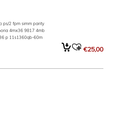
 ps/2 fpm simm parity
oria 4mx36 9817 4mb
36 p 11s1360qb-60m
€25,00