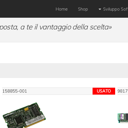
Home
Shop
Sviluppo So
posta, a te il vantaggio della scelta»
158855-001
USATO
9817