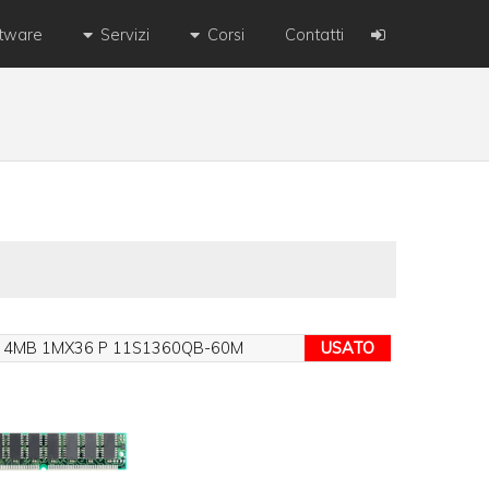
ftware
Servizi
Corsi
Contatti
 4MB 1MX36 P 11S1360QB-60M
USATO