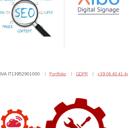
IVA IT13952901000
Portfolio
GDPR
+39.06.40.41.4