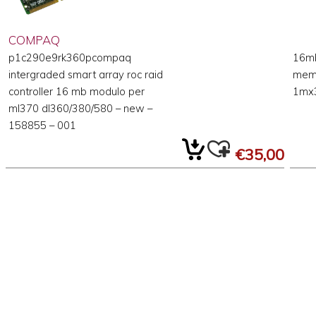
COMPAQ
p1c290e9rk360pcompaq
16mb
intergraded smart array roc raid
mem
controller 16 mb modulo per
1mx
ml370 dl360/380/580 – new –
158855 – 001
€35,00