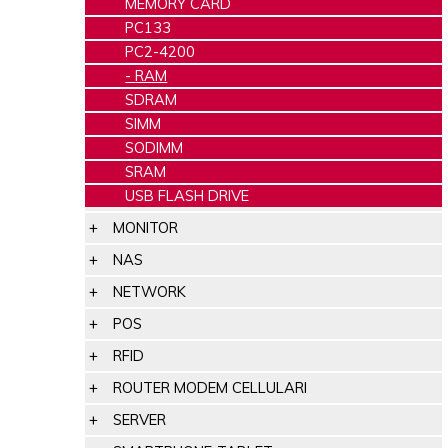
MEMORY CARD
PC133
PC2-4200
RAM
SDRAM
SIMM
SODIMM
SRAM
USB FLASH DRIVE
MONITOR
NAS
NETWORK
POS
RFID
ROUTER MODEM CELLULARI
SERVER