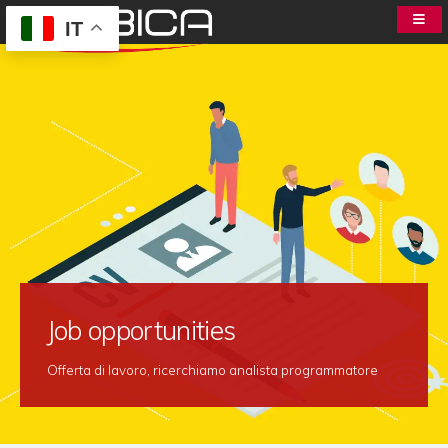
IT
Job opportunities
Allestire un negozio?
Offerta di lavoro, ricerchiamo analista programmatore
Realizzare le tue ambizioni col massimo risultato.