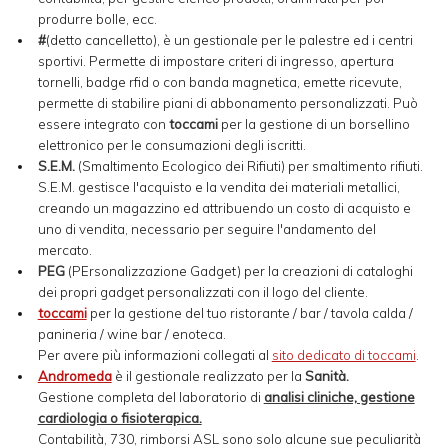
produrre bolle, ecc.
#
(detto cancelletto), è un gestionale per le palestre ed i centri
sportivi. Permette di impostare criteri di ingresso, apertura
tornelli, badge rfid o con banda magnetica, emette ricevute,
permette di stabilire piani di abbonamento personalizzati. Può
essere integrato con
toccami
per la gestione di un borsellino
elettronico per le consumazioni degli iscritti.
S.E.M.
(Smaltimento Ecologico dei Rifiuti) per smaltimento rifiuti.
S.E.M. gestisce l'acquisto e la vendita dei materiali metallici,
creando un magazzino ed attribuendo un costo di acquisto e
uno di vendita, necessario per seguire l'andamento del
mercato.
PEG
(PErsonalizzazione Gadget) per la creazioni di cataloghi
dei propri gadget personalizzati con il logo del cliente.
toccami
per la gestione del tuo ristorante / bar / tavola calda /
panineria / wine bar / enoteca.
Per avere più informazioni collegati al
sito dedicato di toccami
.
Andromeda
è il gestionale realizzato per la
Sanità.
Gestione completa del laboratorio di
analisi cliniche, gestione
cardiologia o fisioterapica.
Contabilità, 730, rimborsi ASL sono solo alcune sue peculiarità