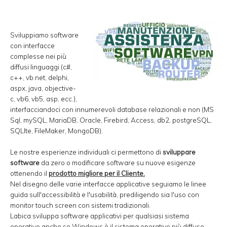
Sviluppiamo software
con interfacce
complesse nei più
diffusi linguaggi (c#,
c++, vb.net, delphi,
aspx, java, objective-
c, vb6, vb5, asp, ecc.),
interfacciandoci con innumerevoli database relazionali e non (MS
Sql, mySQL, MariaDB, Oracle, Firebird, Access, db2, postgreSQL,
SQLIte, FileMaker, MongoDB).
Le nostre esperienze individuali ci permettono di
sviluppare
software
da zero o modificare software su nuove esigenze
ottenendo il
prodotto migliore per il Cliente.
Nel disegno delle varie interfacce applicative seguiamo le linee
guida sull'accessibilità e l'usabilità, prediligendo sia l'uso con
monitor touch screen con sistemi tradizionali.
Labica sviluppa software applicativi per qualsiasi sistema
operativo anche se Windows è il sistema operativo più diffuso