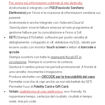
Per avere più informazioni collegati al sito dedicato.
Andromeda è integrato con
FSE(Fascicolo Sanitario
Elettronico)
per l'invio e la ricezione di informazioni sanitarie sui
pazienti.
Andromeda è anche integrato con
FattureInCloud di
TeamSystem
: invia le fatture emesse al noto programma di
gestione fatture per la consultazione e l'invio a SdI.
SETI
(Stampa ETIchette): software per punto vendita di
abbigliamento, sviluppato in c#, database mySQL, ideato per
essere usato con monitor
touch screen
e lettori di
barcode o
qrcode
.
Stampa scontrini con tutte le
stampanti fiscali RT in
circolazione
. Stampa lo scontrino di cortesia.
Gestisce il cambio prezzi nei periodi promozionali. A fronte di
una vendita, movimenta il magazzino.
Produce etichette con
QRCODE per la tracciabilità del capo
.
Permette ricerche di capi anche se non etichettati da SETI.
Permette l'uso di
Fidelity Card e Gift Card.
Votalo
:
piattaforma di voto elettronico
, eco-friendly, fa
risparmiare tempo, certezza del risultato, risultati in tempo
reale, mai più code.