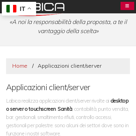
IT
«A noi la responsabilità della proposta, a te il
vantaggio della scelta»
Home
Applicazioni client/server
Applicazioni client/server
Labica realizza applicazioni client/server rivolte ai
desktop
o server o touchscreen
.
Sanità
, contabilità, punto vendita,
bar, gestionali, smaltimento rifiuti, controllo accessi,
gestionali per palestre: sono alcuni dei settori dove sono in
funzione i nostri software.