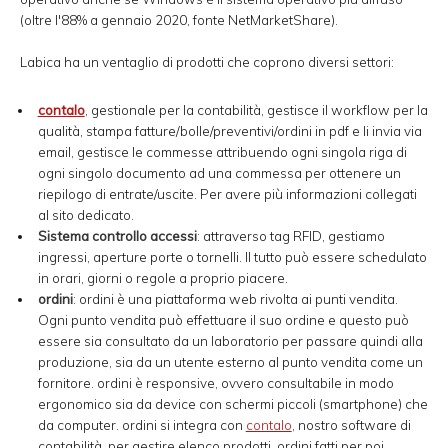
(oltre l'88% a gennaio 2020, fonte NetMarketShare).
Labica ha un ventaglio di prodotti che coprono diversi settori:
contalo
, gestionale per la contabilità, gestisce il workflow per la
qualità, stampa fatture/bolle/preventivi/ordini in pdf e li invia via
email, gestisce le commesse attribuendo ogni singola riga di
ogni singolo documento ad una commessa per ottenere un
riepilogo di entrate/uscite. Per avere più informazioni collegati
al sito dedicato.
Sistema controllo accessi
: attraverso tag RFID, gestiamo
ingressi, aperture porte o tornelli. Il tutto può essere schedulato
in orari, giorni o regole a proprio piacere.
ordini
: ordini è una piattaforma web rivolta ai punti vendita.
Ogni punto vendita può effettuare il suo ordine e questo può
essere sia consultato da un laboratorio per passare quindi alla
produzione, sia da un utente esterno al punto vendita come un
fornitore. ordini è responsive, ovvero consultabile in modo
ergonomico sia da device con schermi piccoli (smartphone) che
da computer. ordini si integra con
contalo
, nostro software di
contabilità, per gestire elenco prodotti, ordini fatti per poi