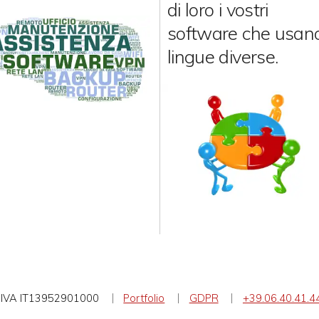
di loro i vostri
software che usan
lingue diverse.
IVA IT13952901000
Portfolio
GDPR
+39.06.40.41.4