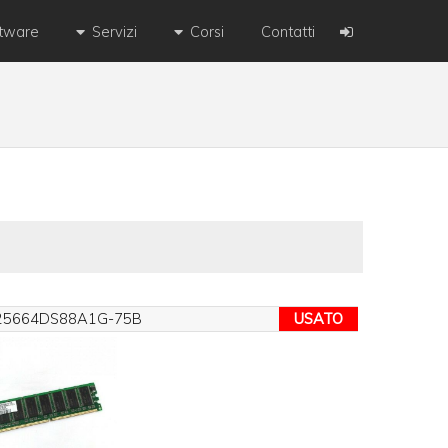
ftware
Servizi
Corsi
Contatti
25664DS88A1G-75B
USATO