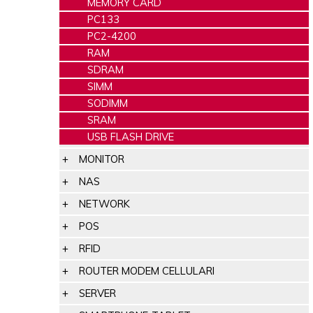
MEMORY CARD
PC133
PC2-4200
RAM
SDRAM
SIMM
SODIMM
SRAM
USB FLASH DRIVE
MONITOR
NAS
NETWORK
POS
RFID
ROUTER MODEM CELLULARI
SERVER