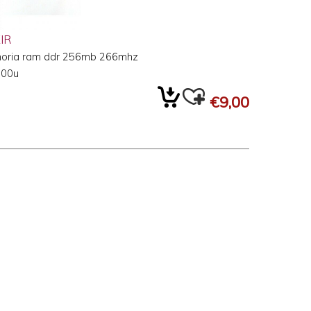
IR
oria ram ddr 256mb 266mhz
100u
€9,00