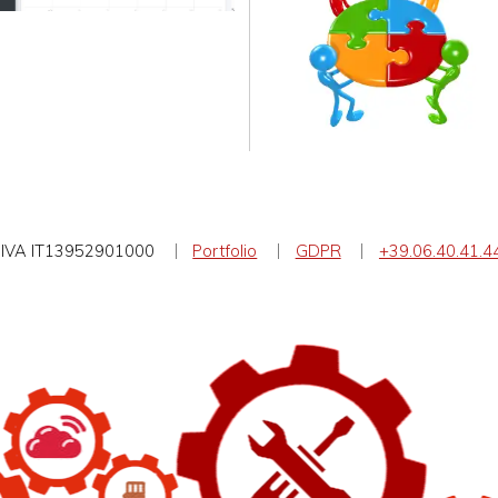
IVA IT13952901000
Portfolio
GDPR
+39.06.40.41.4