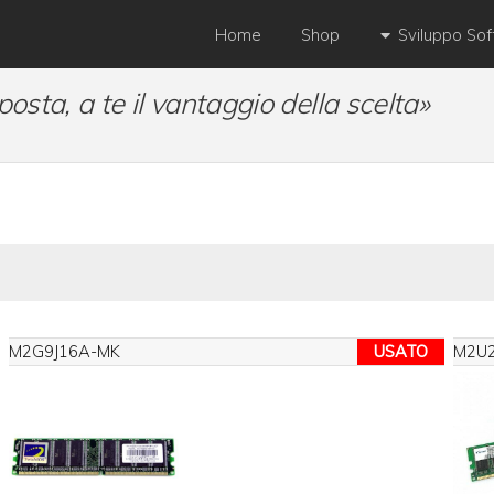
Home
Shop
Sviluppo So
posta, a te il vantaggio della scelta»
M2G9J16A-MK
USATO
M2U