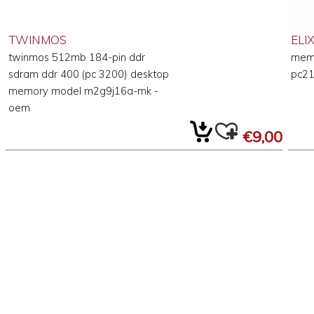
TWINMOS
ELIX
twinmos 512mb 184-pin ddr
mem
sdram ddr 400 (pc 3200) desktop
pc2
memory model m2g9j16a-mk -
oem
€9,00