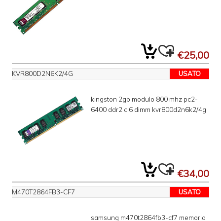
€25,00
KVR800D2N6K2/4G
USATO
kingston 2gb modulo 800 mhz pc2-
6400 ddr2 cl6 dimm kvr800d2n6k2/4g
€34,00
M470T2864FB3-CF7
USATO
samsung m470t2864fb3-cf7 memoria