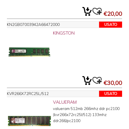
€20,00
KN2GB07003942A66472000
USATO
KINGSTON
€30,00
KVR266X72RC25L/512
USATO
VALUERAM
valueram 512mb 266mhz ddr pc2100
(kvr266x72rc25l/512) 133mhz
ddr266/pc2100