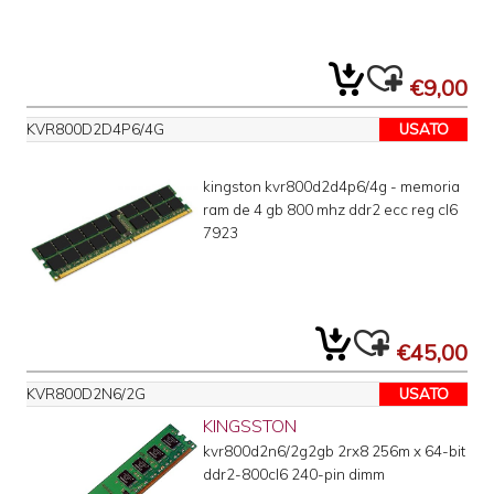
€9,00
KVR800D2D4P6/4G
USATO
kingston kvr800d2d4p6/4g - memoria
ram de 4 gb 800 mhz ddr2 ecc reg cl6
7923
€45,00
KVR800D2N6/2G
USATO
KINGSSTON
kvr800d2n6/2g2gb 2rx8 256m x 64-bit
ddr2-800cl6 240-pin dimm