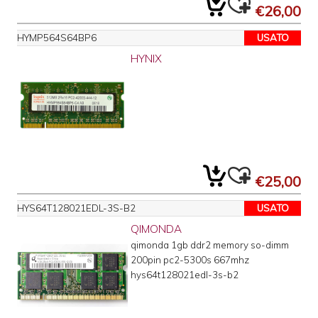
€26,00
HYMP564S64BP6
USATO
HYNIX
€25,00
HYS64T128021EDL-3S-B2
USATO
QIMONDA
qimonda 1gb ddr2 memory so-dimm
200pin pc2-5300s 667mhz
hys64t128021edl-3s-b2