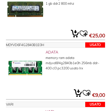
1 gb ddr2 800 mhz
€25,00
MDYVD6F4G2840B1E0H
USATO
ADATA
memory ram adata
mdyvd6f4g2840b1e0h 256mb ddr-
400 cl3 pc3200 usato lrx
€9,00
VARI
USATO