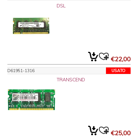
DSL
€22,00
D61951-1316
USATO
TRANSCEND
€25,00