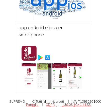
app android e ios per
smartphone
SUPREMO
© Tutti i diritti riservati.
IVA IT13952901000
Portfolio
GDPR
+39.06.40.41.44.55