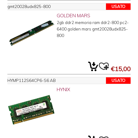
gmt20028udx825-800
USATO
GOLDEN MARS
2gb ddr2 memoria ram ddr2-800 pc2-
6400 golden mars gmt20028udx825-
800
€15,00
HYMP112S64CP6-S6 AB
USATO
HYNIX