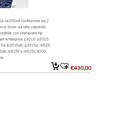
5x ce255xd confezione da 2
ucce toner ad alta capacità,
atibile con stampanti hp
rjet enterprise p3010, p3015,
5d, p3015dn, p3015x, m525,
5dn, m525f e m525c 4200
ne
€430,00