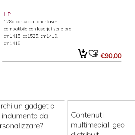
HP
128a cartuccia toner laser
compatibile con laserjet serie pro
cm1415, cp1525, cm1410,
cm1415
€90,00
rchi un gadget o
Contenuti
 indumento da
multimediali geo
rsonalizzare?
distribuiti