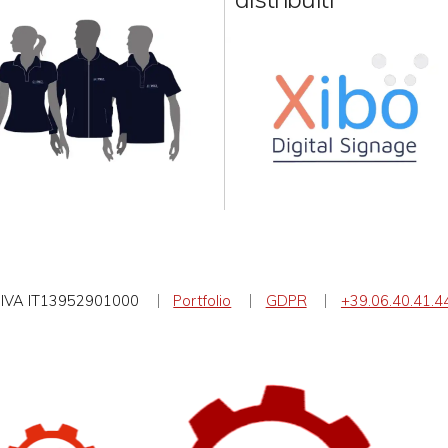
IVA IT13952901000
Portfolio
GDPR
+39.06.40.41.4