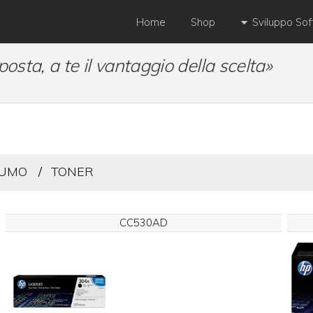
Home
Shop
Sviluppo So
posta, a te il vantaggio della scelta»
SUMO
TONER
CC530AD