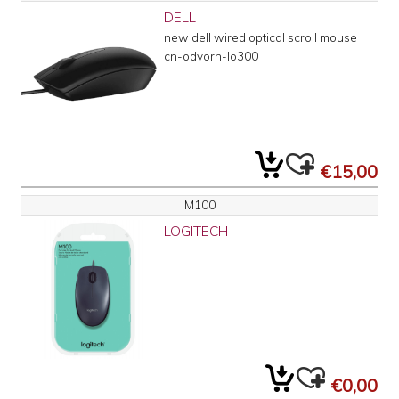
DELL
new dell wired optical scroll mouse
cn-odvorh-lo300
€15,00
M100
LOGITECH
€0,00