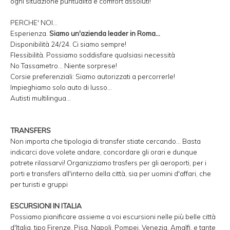
ogni situazione puntualità e comfort assoluti!
PERCHE' NOI...
Esperienza.
Siamo un'azienda leader in Roma...
Disponibilità 24/24. Ci siamo sempre!
Flessibilità. Possiamo soddisfare qualsiasi necessità
No Tassametro... Niente sorprese!
Corsie preferenziali: Siamo autorizzati a percorrerle!
Impieghiamo solo auto di lusso...
Autisti multilingua...
TRANSFERS
Non importa che tipologia di transfer stiate cercando... Basta
indicarci dove volete andare, concordare gli orari e dunque
potrete rilassarvi! Organizziamo trasfers per gli aeroporti, per i
porti e transfers all'interno della città, sia per uomini d'affari, che
per turisti e gruppi
ESCURSIONI IN ITALIA
Possiamo pianificare assieme a voi escursioni nelle più belle città
d'Italia, tipo Firenze, Pisa, Napoli, Pompei, Venezia, Amalfi, e tante