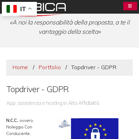
IT
«A noi la responsabilità della proposta, a te il
vantaggio della scelta»
Home
Portfolio
Topdriver - GDPR
Topdriver - GDPR
App, assistenza e hosting in Alta Affidbilità
N.C.C.
, ovvero,
Noleggio Con
Conducente.